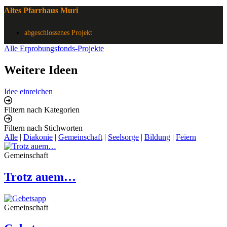
Altes Pfarrhaus Muri
abgeschlossenes Projekt
Alle Erprobungsfonds-Projekte
Weitere Ideen
Idee einreichen
Filtern nach Kategorien
Filtern nach Stichworten
Alle
|
Diakonie
|
Gemeinschaft
|
Seelsorge
|
Bildung
|
Feiern
Gemeinschaft
Trotz auem…
Gemeinschaft