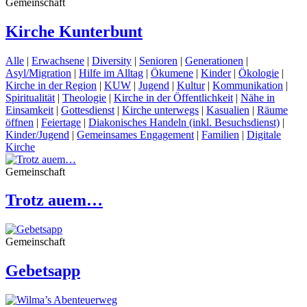
Gemeinschaft
Kirche Kunterbunt
Alle
|
Erwachsene
|
Diversity
|
Senioren
|
Generationen
|
Asyl/Migration
|
Hilfe im Alltag
|
Ökumene
|
Kinder
|
Ökologie
|
Kirche in der Region
|
KUW
|
Jugend
|
Kultur
|
Kommunikation
|
Spiritualität
|
Theologie
|
Kirche in der Öffentlichkeit
|
Nähe in
Einsamkeit
|
Gottesdienst
|
Kirche unterwegs
|
Kasualien
|
Räume
öffnen
|
Feiertage
|
Diakonisches Handeln (inkl. Besuchsdienst)
|
Kinder/Jugend
|
Gemeinsames Engagement
|
Familien
|
Digitale
Kirche
Gemeinschaft
Trotz auem…
Gemeinschaft
Gebetsapp